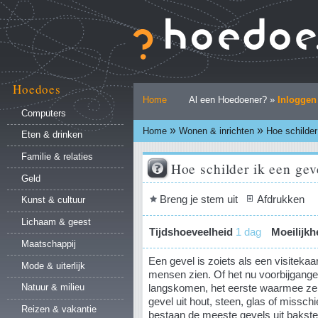
Ga
naar
inhoud.
|
Ga
naar
Hoedoes
Persoonlijke
navigatie
Home
Al een Hoedoener? »
Inloggen
hulpmiddelen
Computers
»
»
Home
Wonen & inrichten
Hoe schilder
Eten & drinken
Familie & relaties
Hoe schilder ik een gev
Geld
Document
Breng je stem uit
Afdrukken
Kunst & cultuur
acties
Lichaam & geest
Tijdshoeveelheid
1 dag
Moeilijkh
Maatschappij
Een gevel is zoiets als een visitekaar
Mode & uiterlijk
mensen zien. Of het nu voorbijganger
langskomen, het eerste waarmee ze 
Natuur & milieu
gevel uit hout, steen, glas of missch
Reizen & vakantie
bestaan de meeste gevels uit bakste