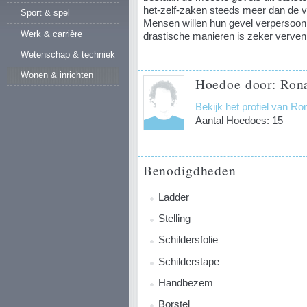
het-zelf-zaken steeds meer dan de vra
Sport & spel
Mensen willen hun gevel verpersoon
Werk & carrière
drastische manieren is zeker verven. 
Wetenschap & techniek
Wonen & inrichten
Hoedoe door: Rona
Bekijk het profiel van Ro
Aantal Hoedoes: 15
Benodigdheden
Ladder
Stelling
Schildersfolie
Schilderstape
Handbezem
Borstel