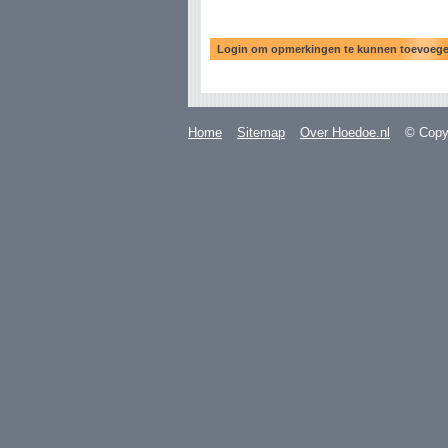
Home
Sitemap
Over Hoedoe.nl
© Copyr