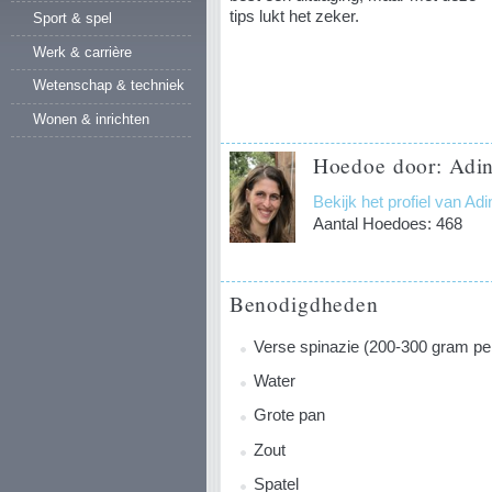
tips lukt het zeker.
Sport & spel
Werk & carrière
Wetenschap & techniek
Wonen & inrichten
Hoedoe door: Adin
Bekijk het profiel van Ad
Aantal Hoedoes: 468
Benodigdheden
Verse spinazie (200-300 gram pe
Water
Grote pan
Zout
Spatel