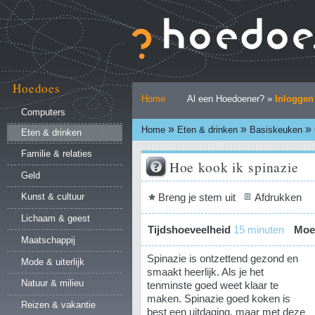
Ga
naar
inhoud.
|
Ga
naar
Hoedoes
Persoonlijke
navigatie
Home
Al een Hoedoener? »
Inloggen
hulpmiddelen
Computers
»
»
»
Home
Eten & drinken
Basiskeuken
Eten & drinken
Familie & relaties
Hoe kook ik spinazie
Geld
Document
Breng je stem uit
Afdrukken
Kunst & cultuur
acties
Lichaam & geest
Tijdshoeveelheid
15 minuten
Moei
Maatschappij
Spinazie is ontzettend gezond en
Mode & uiterlijk
smaakt heerlijk. Als je het
Natuur & milieu
tenminste goed weet klaar te
maken. Spinazie goed koken is
Reizen & vakantie
best een uitdaging, maar met deze