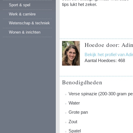
tips lukt het zeker.
Sport & spel
Werk & carrière
Wetenschap & techniek
Wonen & inrichten
Hoedoe door: Adin
Bekijk het profiel van Ad
Aantal Hoedoes: 468
Benodigdheden
Verse spinazie (200-300 gram pe
Water
Grote pan
Zout
Spatel