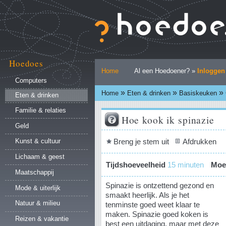
Ga
naar
inhoud.
|
Ga
naar
Hoedoes
Persoonlijke
navigatie
Home
Al een Hoedoener? »
Inloggen
hulpmiddelen
Computers
»
»
»
Home
Eten & drinken
Basiskeuken
Eten & drinken
Familie & relaties
Hoe kook ik spinazie
Geld
Document
Breng je stem uit
Afdrukken
Kunst & cultuur
acties
Lichaam & geest
Tijdshoeveelheid
15 minuten
Moei
Maatschappij
Spinazie is ontzettend gezond en
Mode & uiterlijk
smaakt heerlijk. Als je het
Natuur & milieu
tenminste goed weet klaar te
maken. Spinazie goed koken is
Reizen & vakantie
best een uitdaging, maar met deze