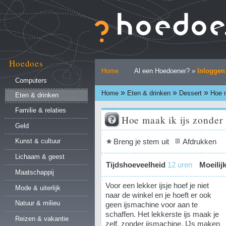
Ga
naar
inhoud.
|
Ga
naar
Hoedoes
Persoonlijke
navigatie
Home
Al een Hoedoener? »
Inloggen
hulpmiddelen
Computers
»
»
»
Home
Eten & drinken
Dessert
Hoe m
Eten & drinken
Familie & relaties
Hoe maak ik ijs zonder
Geld
Document
Breng je stem uit
Afdrukken
Kunst & cultuur
acties
Lichaam & geest
Tijdshoeveelheid
12 uren
Moeilij
Maatschappij
Voor een lekker ijsje hoef je niet
Mode & uiterlijk
naar de winkel en je hoeft er ook
Natuur & milieu
geen ijsmachine voor aan te
schaffen. Het lekkerste ijs maak je
Reizen & vakantie
zelf, zonder ijsmachine. IJs maken