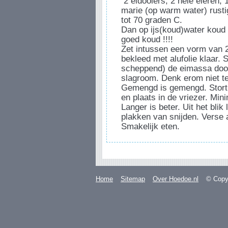
2 eidooiers, 2 hele eieren, 
marie (op warm water) rust
tot 70 graden C.
Dan op ijs(koud)water koud 
goed koud !!!!
Zet intussen een vorm van 2 l
bekleed met alufolie klaar. S
scheppend) de eimassa doo
slagroom. Denk erom niet te
Gemengd is gemengd. Stort
en plaats in de vriezer. Mini
Langer is beter. Uit het bli
plakken van snijden. Verse a
Smakelijk eten.
Home
Sitemap
Over Hoedoe.nl
© Copyr