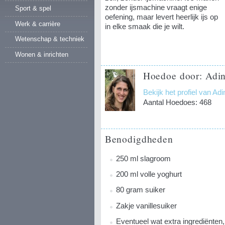
zonder ijsmachine vraagt enige
Sport & spel
oefening, maar levert heerlijk ijs op
Werk & carrière
in elke smaak die je wilt.
Wetenschap & techniek
Wonen & inrichten
Hoedoe door: Adin
Bekijk het profiel van Ad
Aantal Hoedoes: 468
Benodigdheden
250 ml slagroom
200 ml volle yoghurt
80 gram suiker
Zakje vanillesuiker
Eventueel wat extra ingrediënten