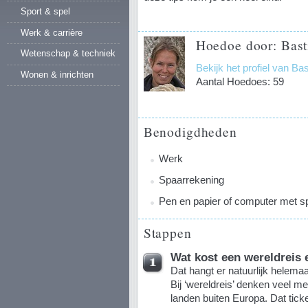
Sport & spel
Werk & carrière
Hoedoe door: Bast
Wetenschap & techniek
Bekijk het profiel van Ba
Wonen & inrichten
Aantal Hoedoes: 59
Benodigdheden
Werk
Spaarrekening
Pen en papier of computer met s
Stappen
Wat kost een wereldreis e
Dat hangt er natuurlijk helemaa
Bij ‘wereldreis’ denken veel m
landen buiten Europa. Dat tick