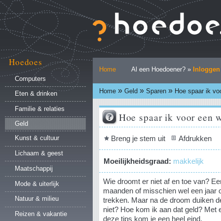
Ga
naar
inhoud.
|
Ga
naar
Hoedoes
Persoonlijke
navigatie
Home
Al een Hoedoener? »
Inloggen
hulpmiddelen
Computers
»
»
»
Home
Geld
Sparen
Hoe spaar ik vo
Eten & drinken
Familie & relaties
Hoe spaar ik voor een w
Geld
Document
Breng je stem uit
Afdrukken
Kunst & cultuur
acties
Lichaam & geest
Moeilijkheidsgraad:
makkelijk
Maatschappij
Wie droomt er niet af en toe van? Ee
Mode & uiterlijk
maanden of misschien wel een jaar 
Natuur & milieu
trekken. Maar na de droom duiken d
niet? Hoe kom ik aan dat geld? Met e
Reizen & vakantie
deze tips kom je een heel eind.