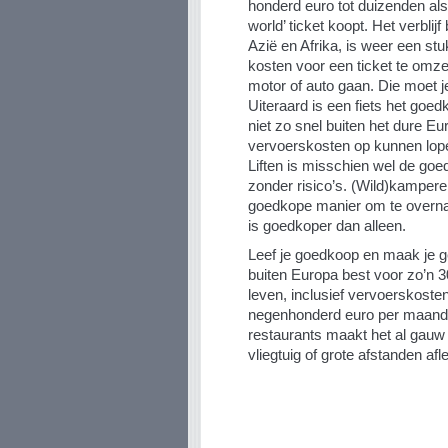
honderd euro tot duizenden al
world’ ticket koopt. Het verbli
Azië en Afrika, is weer een st
kosten voor een ticket te omzei
motor of auto gaan. Die moet j
Uiteraard is een fiets het go
niet zo snel buiten het dure Eu
vervoerskosten op kunnen lope
Liften is misschien wel de goe
zonder risico’s. (Wild)kamperen
goedkope manier om te overna
is goedkoper dan alleen.
Leef je goedkoop en maak je ge
buiten Europa best voor zo’n 
leven, inclusief vervoerskost
negenhonderd euro per maand. 
restaurants maakt het al gauw 
vliegtuig of grote afstanden afle