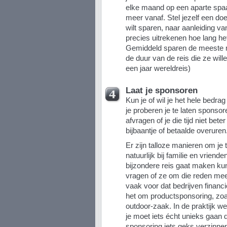
elke maand op een aparte spaa
meer vanaf. Stel jezelf een doe
wilt sparen, naar aanleiding va
precies uitrekenen hoe lang het
Gemiddeld sparen de meeste m
de duur van de reis die ze wil
een jaar wereldreis)
Laat je sponsoren
Kun je of wil je het hele bedra
je proberen je te laten sponsore
afvragen of je die tijd niet bet
bijbaantje of betaalde overuren
Er zijn talloze manieren om je 
natuurlijk bij familie en vriend
bijzondere reis gaat maken kun 
vragen of ze om die reden mee
vaak voor dat bedrijven financ
het om productsponsoring, zo
outdoor-zaak. In de praktijk w
je moet iets écht unieks gaan d
sponsoring iets geks verzinnen