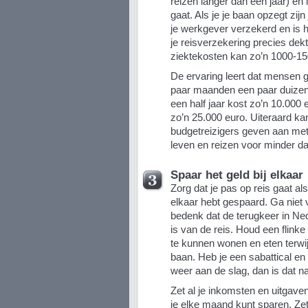
reizen langer dan een jaar) en 
gaat. Als je je baan opzegt zijn
je werkgever verzekerd en is he
je reisverzekering precies dek
ziektekosten kan zo’n 1000-150
De ervaring leert dat mensen 
paar maanden een paar duizend
een half jaar kost zo’n 10.000 
zo’n 25.000 euro. Uiteraard ka
budgetreizigers geven aan met
leven en reizen voor minder d
Spaar het geld bij elkaar
Zorg dat je pas op reis gaat al
elkaar hebt gespaard. Ga niet 
bedenk dat de terugkeer in Ne
is van de reis. Houd een flinke
te kunnen wonen en eten terwij
baan. Heb je een sabattical en
weer aan de slag, dan is dat nat
Zet al je inkomsten en uitgave
je elke maand kunt sparen. Ze