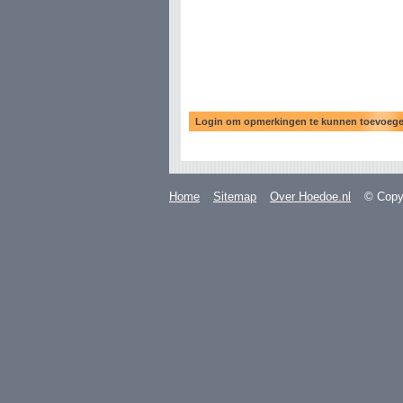
Home
Sitemap
Over Hoedoe.nl
© Copyr