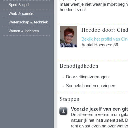
maar weet je niet waar je moet begi
Sport & spel
hoedoe lezen!
Werk & carrière
Wetenschap & techniek
Hoedoe door: Cin
Wonen & inrichten
Bekijk het profiel van C
Aantal Hoedoes: 86
Benodigdheden
Doorzettingsvermogen
Soepele handen en vingers
Stappen
Voorzie jezelf van een gi
De allereerste vereiste om
git
natuurlijk het instrument zelf.
rent alvast even na over wat voo