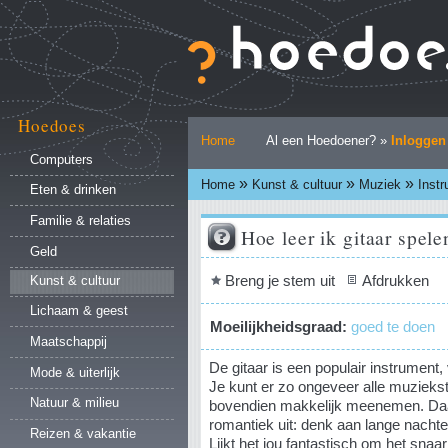
Ga
naar
inhoud.
|
Ga
naar
Hoedoes
Persoonlijke
navigatie
Home
Al een Hoedoener? »
Inloggen
hulpmiddelen
Computers
»
»
»
Home
Kunst & cultuur
Muziek
Inst
Eten & drinken
Familie & relaties
Hoe leer ik gitaar spele
Geld
Document
Breng je stem uit
Afdrukken
Kunst & cultuur
acties
Lichaam & geest
Moeilijkheidsgraad:
goed te doen
Maatschappij
De gitaar is een populair instrument, 
Mode & uiterlijk
Je kunt er zo ongeveer alle muziekst
Natuur & milieu
bovendien makkelijk meenemen. Daa
romantiek uit: denk aan lange nacht
Reizen & vakantie
Lijkt het jou fantastisch om het snaa