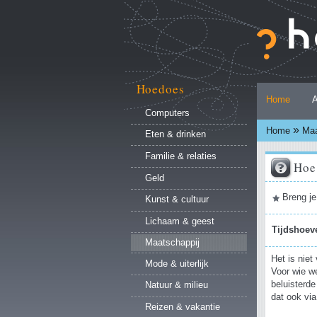
Ga
naar
inhoud.
|
Ga
naar
Hoedoes
Persoonlijke
navigatie
Home
A
hulpmiddelen
Computers
»
Home
Maa
Eten & drinken
Familie & relaties
Hoe 
Geld
Document
Breng je
Kunst & cultuur
acties
Lichaam & geest
Tijdshoev
Maatschappij
Het is nie
Mode & uiterlijk
Voor wie we
beluisterde
Natuur & milieu
dat ook via
Reizen & vakantie