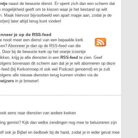
ntje
naast de bewuste dienst. Er opent zich dan een scherm dat
e mogelijkheid geeft om te kiezen waar je het bestand op wilt
n. Maak hiervoor bijvoorbeeld een apart mapje aan, zodat je de
st(en) later altijd terug kunt vinden!
nneer je op de RSS-feed
je nooit meer een dienst van een bepaalde kerk
sen?
Abonneer je dan op de RSS-feed
van die
. Door bij de bewuste kerk op het oranje icoontje
likken, krijg je alle diensten in een
RSS-feed
te zien. Geef
olgens bovenaan dit scherm aan dat je je wilt abonneren op deze
feed (bij Kerkomroep.nl ook wel Podcast genoemd) en je zult
olgens alle nieuwe diensten terug kunnen vinden via de
dwijzers
in je browser!
s
 ook eens naar diensten van andere kerken
ing gemist? Kijk dan welke zendingen nog mee te beluisteren zijn
lf ook je Bijbel en liedboek bij de hand, zodat je in ieder geval mee