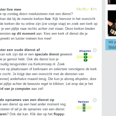
ster live mee
je op zondag direct meeluisteren met een dienst?
kan dat bij de meeste kerken
live
. Kijk hiervoor in het overzicht
de kerken die nu online zijn (zie vorige stap) en zoek een kerk op
 je een pijltje naar rechts achter ziet staan. Deze kerken bieden
diensten
op dit moment
aan. Kies een kerk of dienst die je
preekt en luister meteen live mee!
Wil 
Meld
ster een oude dienst af
kan ook zijn dat er een
speciale dienst
geweest
die je gemist hebt. Ook die dienst kun je
oudig terugvinden via Kerkomroep.nl. Zoek
voor op plaatsnaam of kerknaam en selecteer vervolgens de kerk
je zocht. Je krijgt dan een overzicht met de diensten van
eveer) anderhalve maand terug. Die kun je alsnog afspelen, door
et pijltje achter de bewuste regel te klikken. Let erop dat je het
uid van je computer
aan zet!
 de opnames van een dienst op
je een dienst op een heel ander moment nog
isteren of wil je de opnames van een dienst
aren
? Ook dat kan. Klik dan op het
floppy-