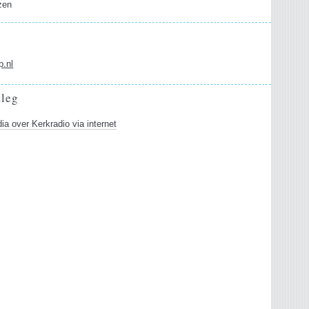
zen
.nl
tleg
ia over Kerkradio via internet