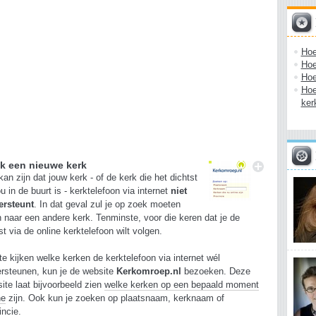
Hoe
Hoe
Hoe
Hoe
ker
k een nieuwe kerk
kan zijn dat jouw kerk - of de kerk die het dichtst
jou in de buurt is - kerktelefoon via internet
niet
ersteunt
. In dat geval zul je op zoek moeten
 naar een andere kerk. Tenminste, voor die keren dat je de
st via de online kerktelefoon wilt volgen.
e kijken welke kerken de kerktelefoon via internet wél
rsteunen, kun je de website
Kerkomroep.nl
bezoeken. Deze
ite laat bijvoorbeeld zien
welke kerken op een bepaald moment
ne
zijn. Ook kun je zoeken op plaatsnaam, kerknaam of
incie.