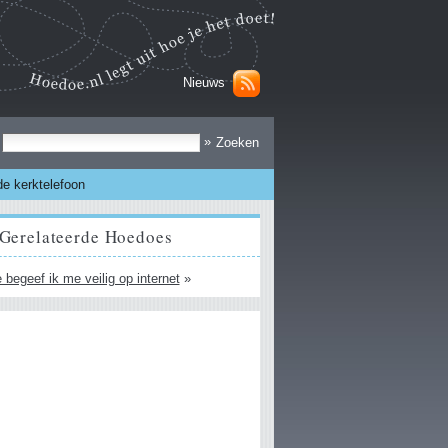
Nieuws
Zoek
»
 de kerktelefoon
Gerelateerde Hoedoes
 begeef ik me veilig op internet
»