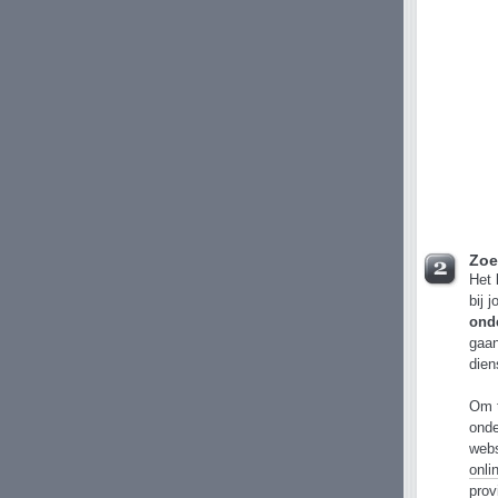
Zoe
Het 
bij 
ond
gaan
dien
Om t
onde
webs
onli
prov