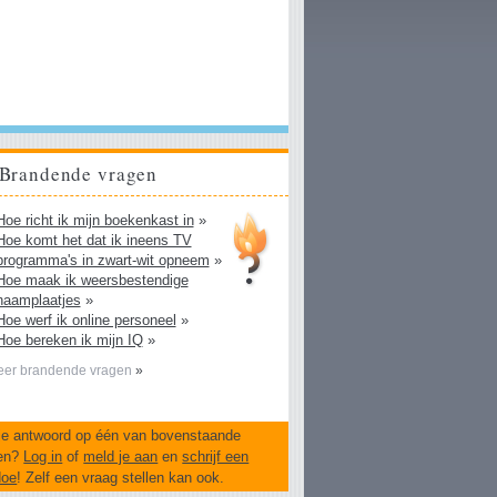
Brandende vragen
Hoe richt ik mijn boekenkast in
»
Hoe komt het dat ik ineens TV
programma's in zwart-wit opneem
»
Hoe maak ik weersbestendige
naamplaatjes
»
Hoe werf ik online personeel
»
Hoe bereken ik mijn IQ
»
er brandende vragen
»
je antwoord op één van bovenstaande
en?
Log in
of
meld je aan
en
schrijf een
doe
! Zelf een vraag stellen kan ook.