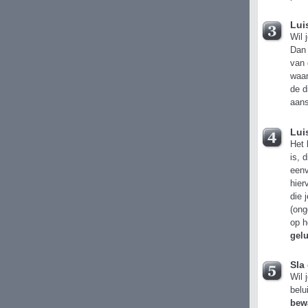
Lui
Wil 
Dan 
van 
waar
de 
aans
Lui
Het 
is, 
eenv
hier
die 
(ong
op h
gel
Sla
Wil 
belu
bew