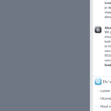
icoo
je d
slaa
dien
Abo
Wil 
mis
kerk
te k
verv
RSS-
verv
bla
Do'
Luister
Uitzend
Houd ze