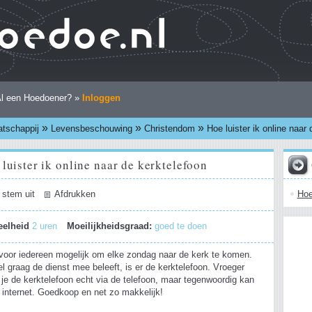
l een Hoedoener? »
Inloggen
»
»
»
tschappij
Levensbeschouwing
Christendom
Hoe luister ik online naar
luister ik online naar de kerktelefoon
Hoe
 stem uit
Afdrukken
eelheid
2 uren
Moeilijkheidsgraad:
goed te doen
t voor iedereen mogelijk om elke zondag naar de kerk te komen.
l graag de dienst mee beleeft, is er de kerktelefoon. Vroeger
 je de kerktelefoon echt via de telefoon, maar tegenwoordig kan
 internet. Goedkoop en net zo makkelijk!