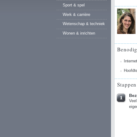
Sport & spel
Werk & carrière
Wetenschap & techniek
Wonen & inrichten
Benodi
Interne
Hoofdte
Stappen
Bez
Veel
eige