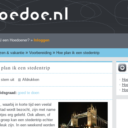
l een Hoedoener? »
Inloggen
»
»
zen & vakantie
Voorbereiding
Hoe plan ik een stedentrip
plan ik een stedentrip
Hoe
 stem uit
Afdrukken
Hoe
Hoe
eidsgraad:
goed te doen
, waarbij in korte tijd een veelal
tad wordt bezocht, zijn met name
etjes erg geliefd. Ook alleen, of
n groep kan een stedentrip echter
 leuk zijn. In een weekend worden