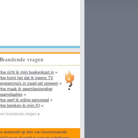
Brandende vragen
Hoe richt ik mijn boekenkast in
»
Hoe komt het dat ik ineens TV
programma's in zwart-wit opneem
»
Hoe maak ik weersbestendige
naamplaatjes
»
Hoe werf ik online personeel
»
Hoe bereken ik mijn IQ
»
er brandende vragen
»
je antwoord op één van bovenstaande
en?
Log in
of
meld je aan
en
schrijf een