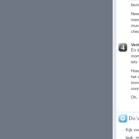
bezi
Neem
mee.
muse
chec
Ver
En d
mome
iets
Hoew
het 
imme
voor
Oh, 
Do'
Kijk vo
leuk, m