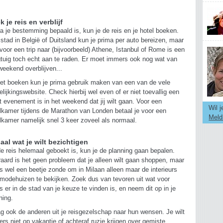
 je reis en verblijf
a je bestemming bepaald is, kun je de reis en je hotel boeken.
stad in België of Duitsland kun je prima per auto bereizen, maar
voor een trip naar (bijvoorbeeld) Athene, Istanbul of Rome is een
gtuig toch echt aan te raden. Er moet immers ook nog wat van
weekend overblijven...
het boeken kun je prima gebruik maken van een van de vele
elijkingswebsite. Check hierbij wel even of er niet toevallig een
t evenement is in het weekend dat jij wilt gaan. Voor een
Wil 
lkamer tijdens de Marathon van Londen betaal je voor een
Meld
lkamer namelijk snel 3 keer zoveel als normaal.
aal wat je wilt bezichtigen
e reis helemaal geboekt is, kun je de planning gaan bepalen.
raard is het geen probleem dat je alleen wilt gaan shoppen, maar
is wel een beetje zonde om in Milaan alleen maar de interieurs
modehuizen te bekijken. Zoek dus van tevoren uit wat voor
is er in de stad van je keuze te vinden is, en neem dit op in je
ning.
g ook de anderen uit je reisgezelschap naar hun wensen. Je wilt
rs niet op vakantie of achteraf ruzie krijgen over gemiste