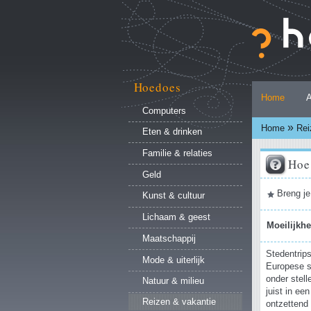
Ga
naar
inhoud.
|
Ga
naar
Hoedoes
Persoonlijke
navigatie
Home
A
hulpmiddelen
Computers
»
Home
Rei
Eten & drinken
Familie & relaties
Hoe 
Geld
Document
Breng je
Kunst & cultuur
acties
Lichaam & geest
Moeilijkh
Maatschappij
Stedentrips
Mode & uiterlijk
Europese s
onder stell
Natuur & milieu
juist in ee
Reizen & vakantie
ontzettend