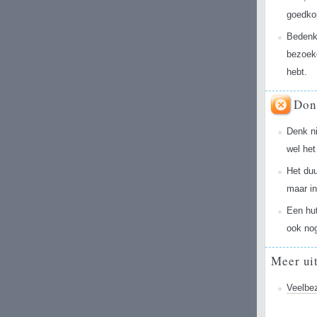
goedko
Bedenk
bezoeke
hebt.
Don
Denk ni
wel het
Het duu
maar in
Een hu
ook no
Meer ui
Veelbe