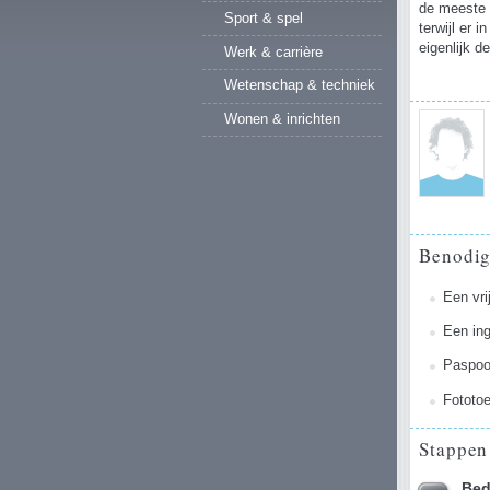
de meeste
Sport & spel
terwijl er 
eigenlijk d
Werk & carrière
Wetenschap & techniek
Wonen & inrichten
Benodi
Een vri
Een in
Paspoo
Fototoe
Stappen
Bed