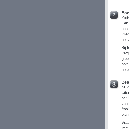
Boek
Zodr
Een 
een 
vlie
het 
Bij 
verg
groo
hote
hote
Bep
Nu d
Uite
het 
van 
fraa
plan
Vraa
imme