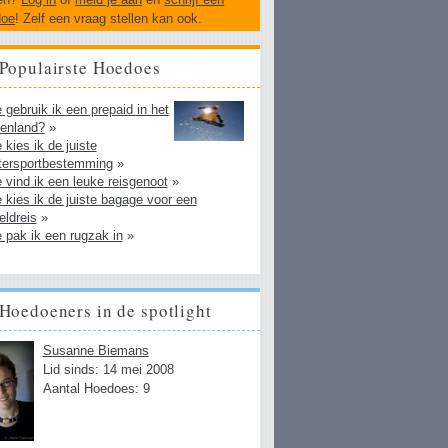
doe
! Zelf een vraag stellen kan ook.
Populairste Hoedoes
 gebruik ik een prepaid in het
tenland?
»
 kies ik de juiste
tersportbestemming
»
 vind ik een leuke reisgenoot
»
 kies ik de juiste bagage voor een
eldreis
»
 pak ik een rugzak in
»
Hoedoeners in de spotlight
Susanne Biemans
Lid sinds: 14 mei 2008
Aantal Hoedoes: 9