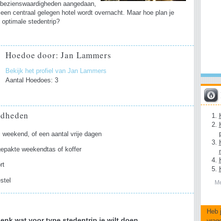
 bezienswaardigheden aangedaan,
in een centraal gelegen hotel wordt overnacht. Maar hoe plan je
e optimale stedentrip?
Hoedoe door: Jan Lammers
Bekijk het profiel van Jan Lammers
Aantal Hoedoes: 3
gdheden
j weekend, of een aantal vrije dagen
gepakte weekendtas of koffer
rt
stel
Me
Heb 
enk wat voor type stedentrip je wilt doen
vrag