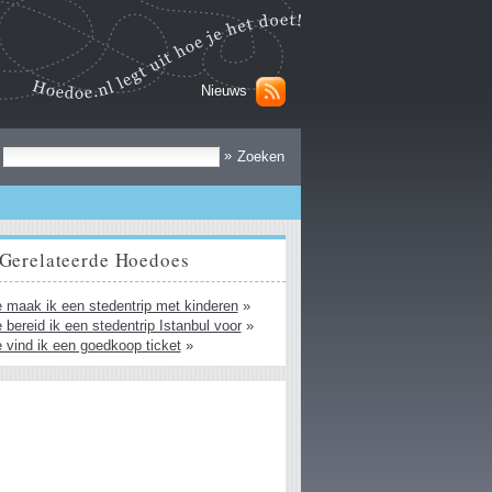
Nieuws
Zoek
»
Gerelateerde Hoedoes
 maak ik een stedentrip met kinderen
»
 bereid ik een stedentrip Istanbul voor
»
 vind ik een goedkoop ticket
»