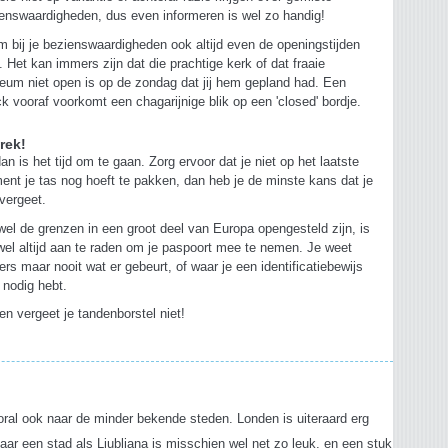
enswaardigheden, dus even informeren is wel zo handig!
 bij je bezienswaardigheden ook altijd even de openingstijden
 Het kan immers zijn dat die prachtige kerk of dat fraaie
um niet open is op de zondag dat jij hem gepland had. Een
k vooraf voorkomt een chagarijnige blik op een 'closed' bordje.
trek!
an is het tijd om te gaan. Zorg ervoor dat je niet op het laatste
nt je tas nog hoeft te pakken, dan heb je de minste kans dat je
 vergeet.
el de grenzen in een groot deel van Europa opengesteld zijn, is
wel altijd aan te raden om je paspoort mee te nemen. Je weet
rs maar nooit wat er gebeurt, of waar je een identificatiebewijs
 nodig hebt.
en vergeet je tandenborstel niet!
s
oral ook naar de minder bekende steden. Londen is uiteraard erg
aar een stad als Ljubljana is misschien wel net zo leuk, en een stuk