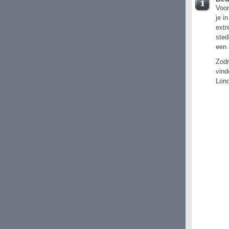
Voor
je i
extr
sted
een 
Zodr
vind
Lond