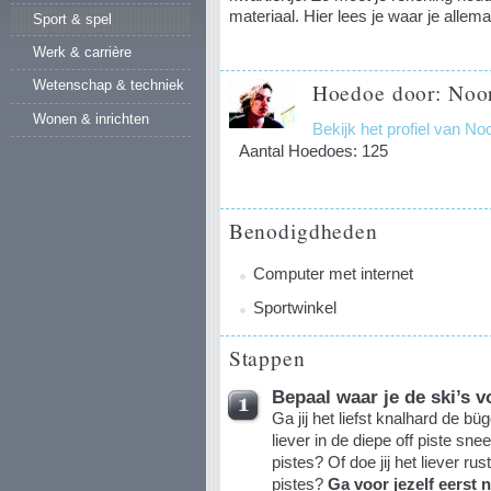
materiaal. Hier lees je waar je allema
Sport & spel
Werk & carrière
Wetenschap & techniek
Hoedoe door: Noor
Wonen & inrichten
Bekijk het profiel van No
Aantal Hoedoes: 125
Benodigdheden
Computer met internet
Sportwinkel
Stappen
Bepaal waar je de ski’s v
Ga jij het liefst knalhard de bü
liever in de diepe off piste s
pistes? Of doe jij het liever r
pistes?
Ga voor jezelf eerst n