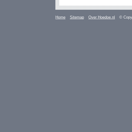
Home
Sitemap
Over Hoedoe.nl
© Copyr