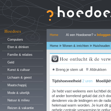
Ga
naar
inhoud.
|
Ga
naar
Hoedoes
Persoonlijke
navigatie
Home
Al een Hoedoener? »
Inloggen
hulpmiddelen
Computers
»
»
Home
Wonen & inrichten
Huishouden
Eten & drinken
Familie & relaties
Hoe ontlucht ik de ver
Geld
Document
Breng je stem uit
Afdrukken
Kunst & cultuur
acties
Lichaam & geest
Tijdshoeveelheid
2 uren
Moeilijk
Maatschappij
Je hebt vast weleens een luchtbel do
Mode & uiterlijk
of ander borrelend geluid dat zich do
denderen via de leidingen en de radia
Natuur & milieu
helemaal warm worden. Je kunt dit 
Reizen & vakantie
gehele centrale verwarming te ontluch