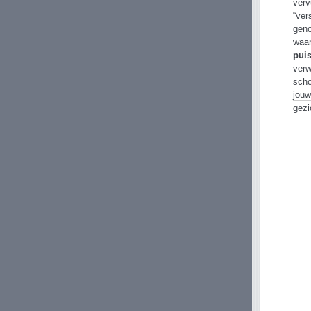
verv
“ver
geno
waar
puis
verw
sch
jouw
gezi