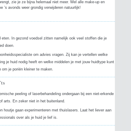
rengt, zie je ze bijna helemaal niet meer. Wel alle make-up en
e ’s avonds weer grondig verwijderen natuurlijk!
s
eten. In gezond voedsel zitten namelijk ook veel stoffen die je
oed doen.
onheidsspecialiste om advies vragen. Zij kan je vertellen welke
ing je huid nodig heeft en welke middelen je met jouw huidtype kunt
n om je poriën kleiner te maken.
'ts
mische peeling of laserbehandeling ondergaan bij een niet-erkende
 of arts. En zeker niet in het buitenland.
n houtje gaan experimenteren met thuislasers. Laat het liever aan
essionals over als je huid je lief is.