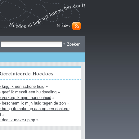
Nieuws
Zoek
»
Gerelateerde Hoedoes
 krijg ik een schone huid
»
 geef ik mezelf een huidpeeling
»
 verzorg ik mijn mannenhuid
»
 bescherm ik mijn huid tegen de zon
»
 breng ik make-up aan op een donkere
d
»
 doe ik make-up op
»