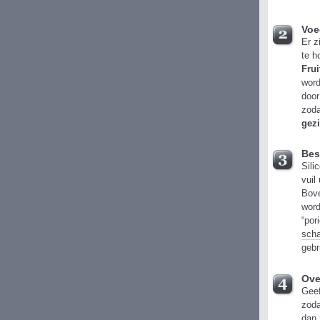
Voe
Er z
te h
Frui
word
door
zoda
gez
Bes
Sili
vuil
Bove
word
“por
scha
gebr
Ove
Geef
zoda
dan 