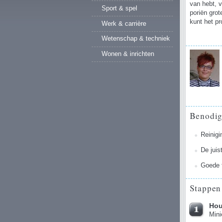
van hebt, 
Sport & spel
poriën grot
kunt het pr
Werk & carrière
Wetenschap & techniek
Wonen & inrichten
Benodi
Reinigi
De jui
Goede 
Stappen
Hou
Mini