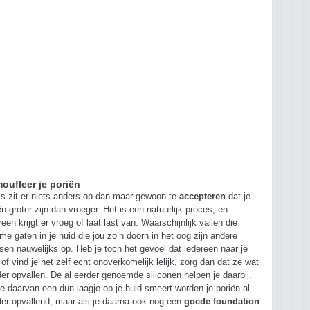
oufleer je poriën
 zit er niets anders op dan maar gewoon te
accepteren
dat je
ën groter zijn dan vroeger. Het is een natuurlijk proces, en
reen krijgt er vroeg of laat last van. Waarschijnlijk vallen die
me gaten in je huid die jou zo’n doorn in het oog zijn andere
en nauwelijks op. Heb je toch het gevoel dat iedereen naar je
t of vind je het zelf echt onoverkomelijk lelijk, zorg dan dat ze wat
er opvallen. De al eerder genoemde siliconen helpen je daarbij.
je daarvan een dun laagje op je huid smeert worden je poriën al
er opvallend, maar als je daarna ook nog een
goede foundation