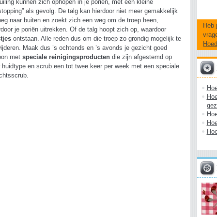
uiling kunnen zich ophopen in je poriën, met een kleine
stopping” als gevolg. De talg kan hierdoor niet meer gemakkelijk
eg naar buiten en zoekt zich een weg om de troep heen,
Heb 
door je poriën uitrekken. Of de talg hoopt zich op, waardoor
vrag
tjes
ontstaan. Alle reden dus om die troep zo grondig mogelijk te
Hoe
ijderen. Maak dus ’s ochtends en ’s avonds je gezicht goed
oon met
speciale reinigingsproducten
die zijn afgestemd op
 huidtype
en scrub een tot twee keer per week met een speciale
chtsscrub.
Hoe
Hoe
gez
Hoe
Hoe
Hoe