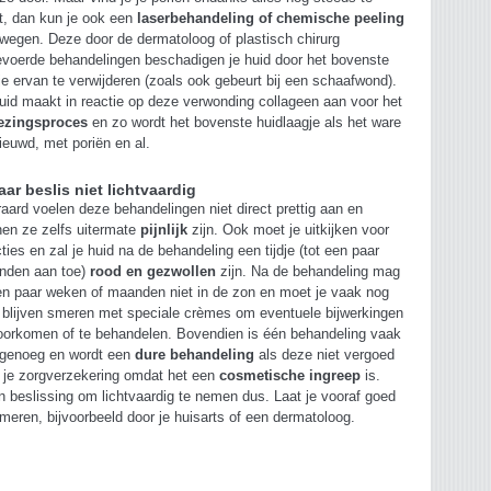
t, dan kun je ook een
laserbehandeling of chemische peeling
wegen. Deze door de dermatoloog of plastisch chirurg
evoerde behandelingen beschadigen je huid door het bovenste
je ervan te verwijderen (zoals ook gebeurt bij een schaafwond).
uid maakt in reactie op deze verwonding collageen aan voor het
ezingsproces
en zo wordt het bovenste huidlaagje als het ware
ieuwd, met poriën en al.
aar beslis niet lichtvaardig
raard voelen deze behandelingen niet direct prettig aan en
en ze zelfs uitermate
pijnlijk
zijn. Ook moet je uitkijken voor
cties en zal je huid na de behandeling een tijdje (tot een paar
nden aan toe)
rood en gezwollen
zijn. Na de behandeling mag
en paar weken of maanden niet in de zon en moet je vaak nog
 blijven smeren met speciale crèmes om eventuele bijwerkingen
oorkomen of te behandelen. Bovendien is één behandeling vaak
 genoeg en wordt een
dure behandeling
als deze niet vergoed
 je zorgverzekering omdat het een
cosmetische ingreep
is.
 beslissing om lichtvaardig te nemen dus. Laat je vooraf goed
rmeren, bijvoorbeeld door je huisarts of een dermatoloog.