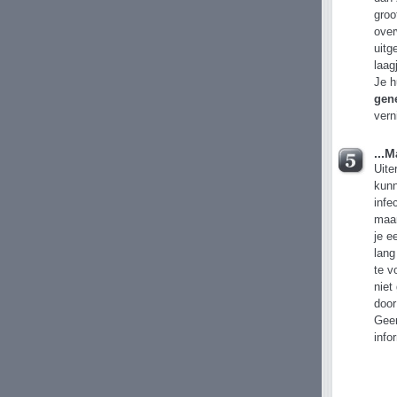
groo
over
uitg
laag
Je h
gen
vern
...M
Uite
kunn
infe
maa
je e
lang
te v
niet
door
Geen
info