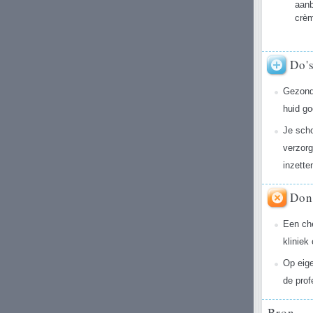
aanb
crèm
Do'
Gezond 
huid g
Je scho
verzorg
inzette
Don
Een che
kliniek
Op eige
de prof
Bron