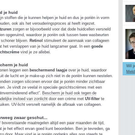
d je huid
ijn stoffen die je kunnen helpen je huid en dus je poriën in vorm
ouden, ook als het verouderingsproces al heeft ingezet.
tzuren
zorgen er bijvoorbeeld voor dat dode huidcellen versneld
en opgeruimd, waardoor je poriën ook tussen twee wasbeurten
 schoner blijven.
Retinol
stimuleert de aanmaak van collageen
t het verslappen van je huid langzamer gaat. In een
goede
ichtscrème
vind je ze allebei.
cherm je huid
Wil 
conen leggen een
beschermend laagje
over je huid, waardoor
Meld
 uit de lucht en je make-up zich niet in de poriën kunnen nestelen.
ndien zorgen siliconen ervoor dat je poriën minder zichtbaar
en. Je vindt ze veelal in speciale gezichtscrèmes met een
iënverminderend effect”.
Bescherm je huid ook tegen de
delijke invloed van zonlicht
door een crème met
UV-filter
te
uiken. UV-licht versnelt namelijk de afbraak van collageen.
rweeg zwaar geschut...
 bovenstaande maatregelen altijd een paar maanden de tijd,
t je het effect ervan goed kunt beoordelen. Ben je tevreden, ga
zo door. Maar vind je je poriën ondanks alles nog steeds te