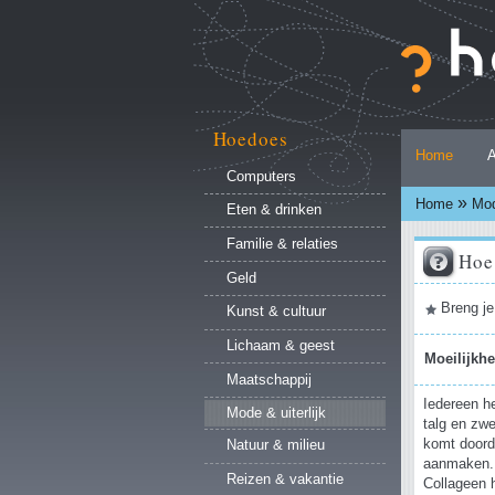
Ga
naar
inhoud.
|
Ga
naar
Hoedoes
Persoonlijke
navigatie
Home
A
hulpmiddelen
Computers
»
Home
Mod
Eten & drinken
Familie & relaties
Hoe 
Geld
Document
Breng je
Kunst & cultuur
acties
Lichaam & geest
Moeilijkh
Maatschappij
Iedereen he
Mode & uiterlijk
talg en zwe
komt doord
Natuur & milieu
aanmaken. E
Reizen & vakantie
Collageen h