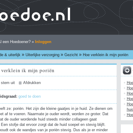
l een Hoedoener? »
Inloggen
»
»
»
e & uiterlijk
Uiterlijke verzorging
Gezicht
Hoe verklein ik mijn poriën
verklein ik mijn poriën
Hoe
 stem uit
Afdrukken
Hoe
Hoe
eidsgraad:
goed te doen
Hoe
Hoe
eft ze: poriën. Het zijn die kleine gaatjes in je huid. Ze dienen om
hui
et af te voeren. Naarmate je ouder wordt, worden ze groter. Dat
Hoe
at de ouder wordende huid steeds minder collageen gaat
en stofje dat ervoor zorgt dat de huid soepel en stevig blijft.
oudt ook de wandjes van je poriën stevig. Dus als je er minder