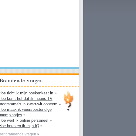
Brandende vragen
Hoe richt ik mijn boekenkast in
»
Hoe komt het dat ik ineens TV
programma's in zwart-wit opneem
»
Hoe maak ik weersbestendige
naamplaatjes
»
Hoe werf ik online personeel
»
Hoe bereken ik mijn IQ
»
er brandende vragen
»