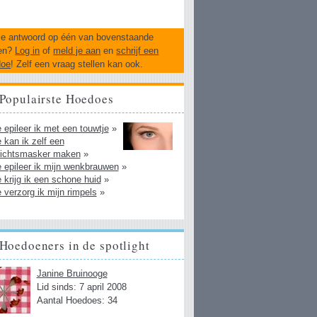
je antwoord op één van bovenstaande
en?
Log in
of
meld je aan
en
schrijf een
doe
! Zelf een vraag stellen kan ook.
Populairste Hoedoes
 epileer ik met een touwtje
»
 kan ik zelf een
ichtsmasker maken
»
 epileer ik mijn wenkbrauwen
»
 krijg ik een schone huid
»
 verzorg ik mijn rimpels
»
Hoedoeners in de spotlight
Janine Bruinooge
Lid sinds: 7 april 2008
Aantal Hoedoes: 34